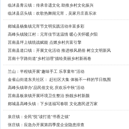
临沭县青云镇：传承非遗文化 助推乡村文化振兴
临沭县店头镇：欢歌热舞闹元宵，吴家月庄喜乐浓
郯城县杨集镇元宵节文明实践活动丰富多彩
高峰头镇陵江村：元宵佳节送温情 暖心关怀暖夕阳
莒南县坪上镇统战赋能 点燃乡村共富引擎
莒南县道口镇：开展文化活动 推进移风易俗 树立文明新风
莒南十字路街道“乡村治理”描绘美丽乡村新画卷
兰山：半程镇开展“趣味手工 乐享童年”活动
金雀山街道东关社区： 赶社区大集 体验不一样的节日氛围
高峰头镇举办“品民俗文化 庆欢乐中秋”活动
莒南县板泉镇开展环境卫生整治 扮靓乡村新颜
郯城县高峰头镇：下乡送福写春联 文化惠民进万家
泉庄镇：全民“悦”读打造“书香之镇”
张庄镇：应急办开展第四季度企业隐患排查