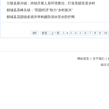
兰陵县新兴镇：持续开展人居环境整治，打造美丽宜居乡村
郯城县高峰头镇：“田园经济”助力“乡村振兴”
郯城县花园镇多措并举构建防溺水安全防护网
首页
上一页
1
3
4
5
6
7
8
9
10
337
2
网站首页
|
关于我们
|
临沂之窗