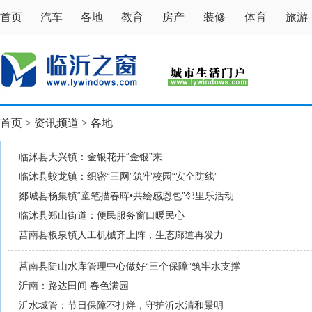
首页
汽车
各地
教育
房产
装修
体育
旅游
首页
>
资讯频道
>
各地
临沭县大兴镇：金银花开“金银”来
临沭县蛟龙镇：织密“三网”筑牢校园“安全防线”
郯城县杨集镇“童笔描春晖•共绘感恩包”邻里乐活动
临沭县郑山街道：便民服务窗口暖民心
莒南县板泉镇人工机械齐上阵，生态廊道再发力
莒南县陡山水库管理中心做好“三个保障”筑牢水支撑
沂南：路达田间 春色满园
沂水城管：节日保障不打烊，守护沂水清和景明